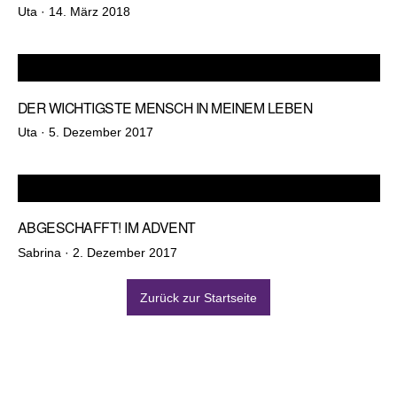
Veröffentlicht
Uta ·
14. März 2018
am
DER WICHTIGSTE MENSCH IN MEINEM LEBEN
Veröffentlicht
Uta ·
5. Dezember 2017
am
ABGESCHAFFT! IM ADVENT
Veröffentlicht
Sabrina ·
2. Dezember 2017
am
Zurück zur Startseite