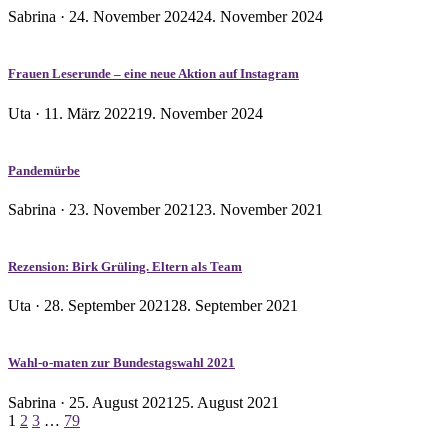
Veröffentlicht
Sabrina ·
24. November 2024
24. November 2024
am
Frauen Leserunde – eine neue Aktion auf Instagram
Veröffentlicht
Uta ·
11. März 2022
19. November 2024
am
Pandemürbe
Veröffentlicht
Sabrina ·
23. November 2021
23. November 2021
am
Rezension: Birk Grüling. Eltern als Team
Veröffentlicht
Uta ·
28. September 2021
28. September 2021
am
Wahl-o-maten zur Bundestagswahl 2021
Veröffentlicht
Sabrina ·
25. August 2021
25. August 2021
Seitennummerierung
am
1
2
3
…
79