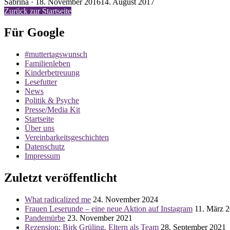
Veröffentlicht
Sabrina ·
18. November 2016
14. August 2017
am
Zurück zur Startseite
Für Google
#muttertagswunsch
Familienleben
Kinderbetreuung
Lesefutter
News
Politik & Psyche
Presse/Media Kit
Startseite
Über uns
Vereinbarkeitsgeschichten
Datenschutz
Impressum
Zuletzt veröffentlicht
What radicalized me
24. November 2024
Frauen Leserunde – eine neue Aktion auf Instagram
11. März 
Pandemürbe
23. November 2021
Rezension: Birk Grüling. Eltern als Team
28. September 2021