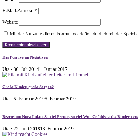
E-Mail-Adresse
*
Website
Mit der Nutzung dieses Formulars erklärst du dich mit der Speic
Das Positive im Negativen
Veröffentlicht
Uta ·
30. Juli 2014
1. Januar 2017
am
Große Kinder, große Sorgen?
Veröffentlicht
Uta ·
5. Februar 2019
5. Februar 2019
am
Rezension: Nora Imlau. So viel Freude, so viel Wut. Gefühlsstarke Kinder vers
Veröffentlicht
Uta ·
22. Juni 2018
13. Februar 2019
am