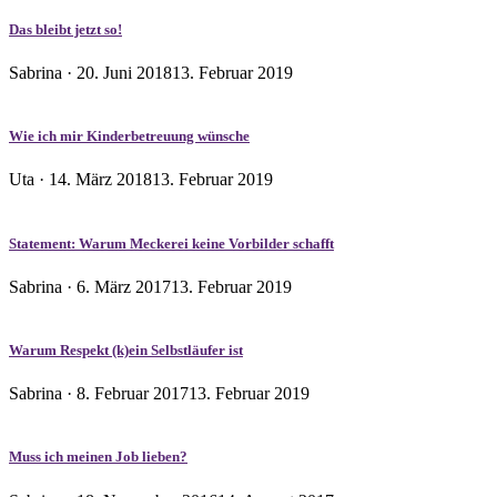
Das bleibt jetzt so!
Veröffentlicht
Sabrina ·
20. Juni 2018
13. Februar 2019
am
Wie ich mir Kinderbetreuung wünsche
Veröffentlicht
Uta ·
14. März 2018
13. Februar 2019
am
Statement: Warum Meckerei keine Vorbilder schafft
Veröffentlicht
Sabrina ·
6. März 2017
13. Februar 2019
am
Warum Respekt (k)ein Selbstläufer ist
Veröffentlicht
Sabrina ·
8. Februar 2017
13. Februar 2019
am
Muss ich meinen Job lieben?