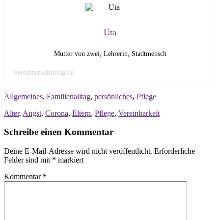
Uta
Mutter von zwei, Lehrerin, Stadtmensch
vereinbarkeitsblog.de
Allgemeines
,
Familienalltag
,
persönliches
,
Pflege
Alter
,
Angst
,
Corona
,
Eltern
,
Pflege
,
Vereinbarkeit
Schreibe einen Kommentar
Deine E-Mail-Adresse wird nicht veröffentlicht.
Erforderliche
Felder sind mit
*
markiert
Kommentar
*