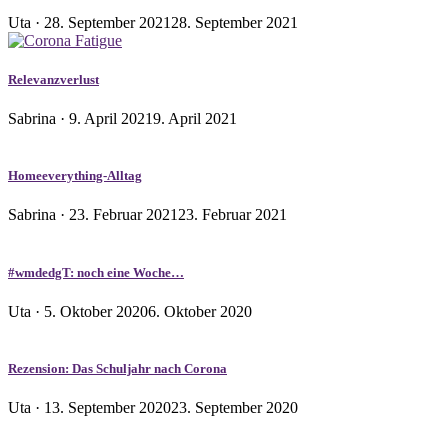
Veröffentlicht
Uta ·
28. September 2021
28. September 2021
am
Relevanzverlust
Veröffentlicht
Sabrina ·
9. April 2021
9. April 2021
am
Homeeverything-Alltag
Veröffentlicht
Sabrina ·
23. Februar 2021
23. Februar 2021
am
#wmdedgT: noch eine Woche…
Veröffentlicht
Uta ·
5. Oktober 2020
6. Oktober 2020
am
Rezension: Das Schuljahr nach Corona
Veröffentlicht
Uta ·
13. September 2020
23. September 2020
am