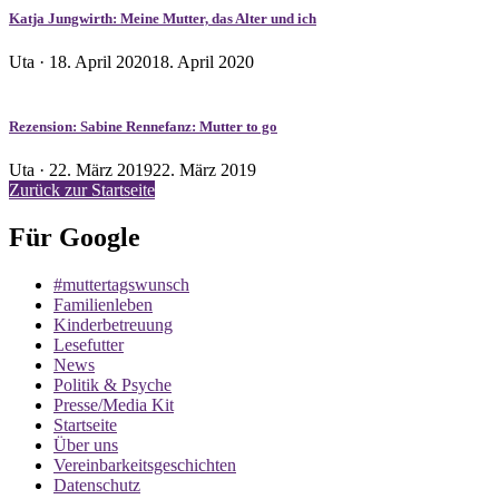
Katja Jungwirth: Meine Mutter, das Alter und ich
Veröffentlicht
Uta ·
18. April 2020
18. April 2020
am
Rezension: Sabine Rennefanz: Mutter to go
Veröffentlicht
Uta ·
22. März 2019
22. März 2019
am
Zurück zur Startseite
Für Google
#muttertagswunsch
Familienleben
Kinderbetreuung
Lesefutter
News
Politik & Psyche
Presse/Media Kit
Startseite
Über uns
Vereinbarkeitsgeschichten
Datenschutz