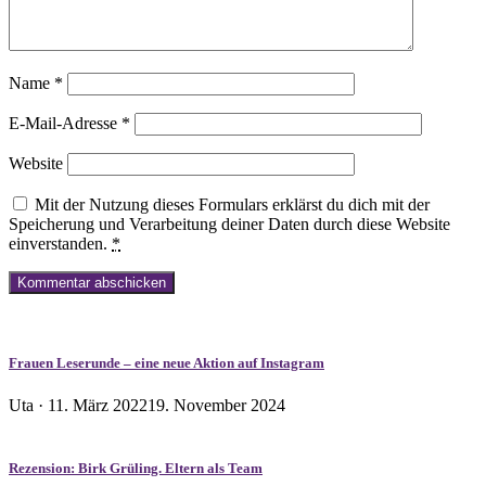
Name
*
E-Mail-Adresse
*
Website
Mit der Nutzung dieses Formulars erklärst du dich mit der
Speicherung und Verarbeitung deiner Daten durch diese Website
einverstanden.
*
Frauen Leserunde – eine neue Aktion auf Instagram
Veröffentlicht
Uta ·
11. März 2022
19. November 2024
am
Rezension: Birk Grüling. Eltern als Team