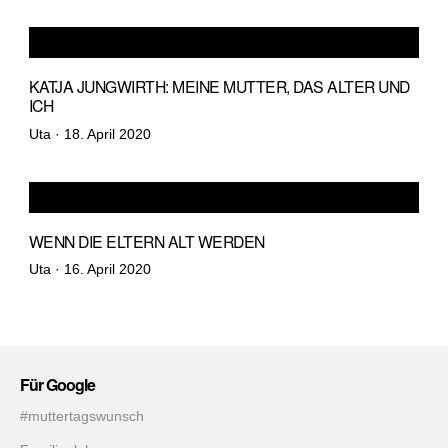
KATJA JUNGWIRTH: MEINE MUTTER, DAS ALTER UND
ICH
Veröffentlicht
Uta ·
18. April 2020
am
WENN DIE ELTERN ALT WERDEN
Veröffentlicht
Uta ·
16. April 2020
am
Für Google
#muttertagswunsch