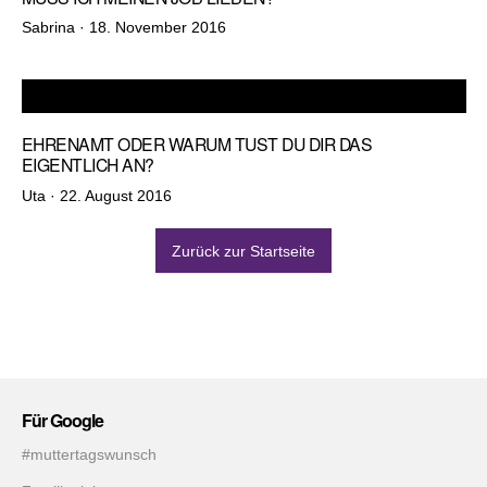
Veröffentlicht
Sabrina ·
18. November 2016
am
EHRENAMT ODER WARUM TUST DU DIR DAS
EIGENTLICH AN?
Veröffentlicht
Uta ·
22. August 2016
am
Zurück zur Startseite
Für Google
#muttertagswunsch