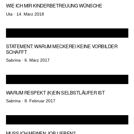
WIE ICH MIR KINDERBETREUUNG WÜNSCHE
Veröffentlicht
Uta ·
14. März 2018
am
STATEMENT: WARUM MECKEREI KEINE VORBILDER
SCHAFFT
Veröffentlicht
Sabrina ·
6. März 2017
am
WARUM RESPEKT (K)EIN SELBSTLÄUFER IST
Veröffentlicht
Sabrina ·
8. Februar 2017
am
MUSS ICH MEINEN JOB LIEBEN?