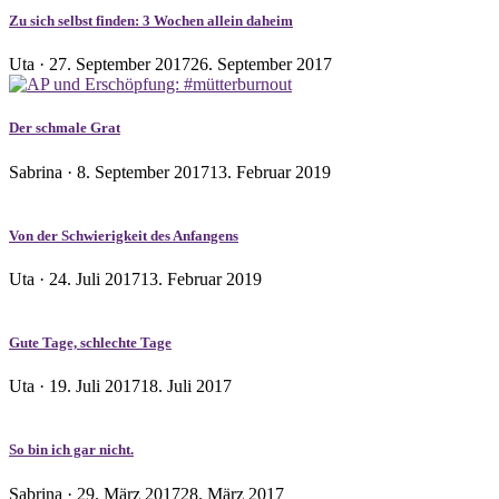
Zu sich selbst finden: 3 Wochen allein daheim
Veröffentlicht
Uta ·
27. September 2017
26. September 2017
am
Der schmale Grat
Veröffentlicht
Sabrina ·
8. September 2017
13. Februar 2019
am
Von der Schwierigkeit des Anfangens
Veröffentlicht
Uta ·
24. Juli 2017
13. Februar 2019
am
Gute Tage, schlechte Tage
Veröffentlicht
Uta ·
19. Juli 2017
18. Juli 2017
am
So bin ich gar nicht.
Veröffentlicht
Sabrina ·
29. März 2017
28. März 2017