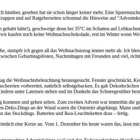
uch hinüber, gesehen hat sie schon länger keiner mehr. Eine Spurensuc
Gruppen und auf Ratgeberseiten schonmal die Hinweise auf “Adventskr
en gehabt hätte!), geschweige denn bei 35°C im Schatten auf Lebkuch
 wir kaufen noch keine Weihnachsschokolade, erst im Winter wenn Weih
 stumpfe ich gegen all das Weihnachstzeug immer mehr ab. Ich blende
hen Geburtstagsfesten, Nachmittagen mit Freunden und viel, richtig
tag die Weihnachtsbeleuchtung herausgesucht. Fenster geschmückt, Ker
aschereien vorbereitet, natürlich selbstgebacken. Es gab Dekodeckchen
dern unter Laternen stehen und im Dunkeln das Schneegestöber besta
ntag kommen und gehen sehen. Zum zweiten Advent war immerhin die 
n-Deko-Dings an der Wand waren die Ostereier abgehängt. Mann und K
n das Stockdings. Batterien und Ikea-Leuchteketten dran – fertig.
eimlich eine Kerze an. Vom 1. Dezember bis heute waren das, lasst m