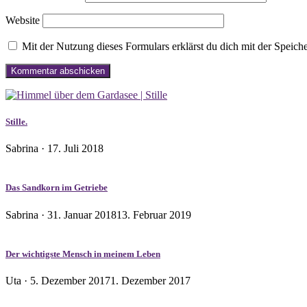
Website
Mit der Nutzung dieses Formulars erklärst du dich mit der Speic
Stille.
Veröffentlicht
Sabrina ·
17. Juli 2018
am
Das Sandkorn im Getriebe
Veröffentlicht
Sabrina ·
31. Januar 2018
13. Februar 2019
am
Der wichtigste Mensch in meinem Leben
Veröffentlicht
Uta ·
5. Dezember 2017
1. Dezember 2017
am