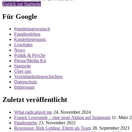
am
Zurück zur Startseite
Für Google
#muttertagswunsch
Familienleben
Kinderbetreuung
Lesefutter
News
Politik & Psyche
Presse/Media Kit
Startseite
Über uns
Vereinbarkeitsgeschichten
Datenschutz
Impressum
Zuletzt veröffentlicht
What radicalized me
24. November 2024
Frauen Leserunde – eine neue Aktion auf Instagram
11. März 
Pandemürbe
23. November 2021
Rezension: Birk Grüling. Eltern als Team
28. September 2021