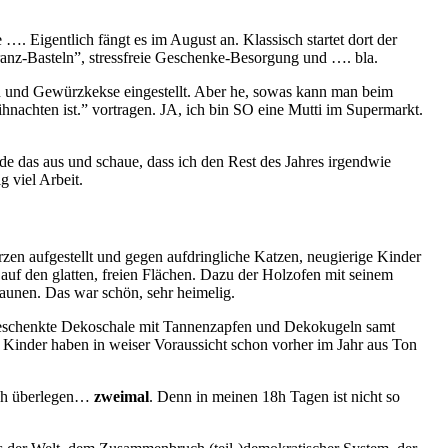
he ….
Eigentlich fängt es im August an. Klassisch startet dort der
anz-Basteln”, stressfreie Geschenke-Besorgung und …. bla.
en und Gewürzkekse eingestellt. Aber he, sowas kann man beim
nachten ist.” vortragen. JA, ich bin SO eine Mutti im Supermarkt.
 das aus und schaue, dass ich den Rest des Jahres irgendwie
 viel Arbeit.
zen aufgestellt und gegen aufdringliche Katzen, neugierige Kinder
 auf den glatten, freien Flächen. Dazu der Holzofen mit seinem
unen. Das war schön, sehr heimelig.
geschenkte Dekoschale mit Tannenzapfen und Dekokugeln samt
inder haben in weiser Voraussicht schon vorher im Jahr aus Ton
ich überlegen…
zweimal
. Denn in meinen 18h Tagen ist nicht so