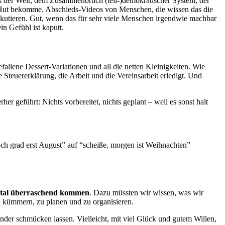
 der Welt, dem Zusammenbruch (teil-)demokratischer System, der
nen Hut bekomme. Abschieds-Videos von Menschen, die wissen das die
kutieren. Gut, wenn das für sehr viele Menschen irgendwie machbar
in Gefühl ist kaputt.
llene Dessert-Variationen und all die netten Kleinigkeiten. Wie
Steuererklärung, die Arbeit und die Vereinsarbeit erledigt. Und
her geführt: Nichts vorbereitet, nichts geplant – weil es sonst halt
ch grad erst August” auf “scheiße, morgen ist Weihnachten”
total überraschend kommen
. Dazu müssten wir wissen, was wir
u kümmern, zu planen und zu organisieren.
nder schmücken lassen. Vielleicht, mit viel Glück und gutem Willen,