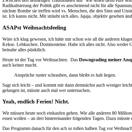
Zwischen den heimeligen Traumblasen aus “wie sehen denn eure selb
Radikalisierung der Politik gibt es anscheinend nicht für alle Spann
nächste Bombe sie treffen wird vs. Menschen, die den Sinn und Unsi
ist. Ich kanns nicht. Mir sträubt sich alles. Jajaja, objektiv gesehen 
ASAPst Weihnachtsfeeling
Wäre ich klug gewesen, ich hätte mir schon wie all die anderen klu
Kekse. Lebkuchen. Dominosteine. Habe ich alles nicht. Also weder Ged
beinahe alles pünktlich.
Heute ist der Tag vor Weihnachten. Das
Downgrading meiner Ansp
auch keiner macht.
Ansprüche runter schrauben, dann bleibt es halt liegen.
Sagt sich leicht – und kommt mir dann demnächst auch weniger leicht
gelungen ist, müsste auch mal wer untersuchen.
Yeah, endlich Ferien! Nicht.
Wir müssen heute noch einkaufen gehen. Wie alle anderen 80 Millio
essen wollen – an drei hintereinander folgenden Tagen. Dazu müsste
Das Programm danach für den ach so tollen halben Tag vor Weihnachte