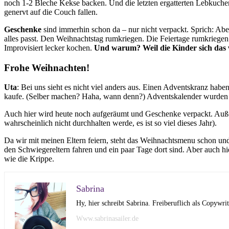
noch 1-2 Bleche Kekse backen. Und die letzten ergatterten Lebkuch
genervt auf die Couch fallen.
Geschenke
sind immerhin schon da – nur nicht verpackt. Sprich: Abe
alles passt. Den Weihnachtstag rumkriegen. Die Feiertage rumkriege
Improvisiert lecker kochen.
Und warum? Weil die Kinder sich das wü
Frohe Weihnachten!
Uta
: Bei uns sieht es nicht viel anders aus. Einen Adventskranz habe
kaufe. (Selber machen? Haha, wann denn?) Adventskalender wurden g
Auch hier wird heute noch aufgeräumt und Geschenke verpackt. Auße
wahrscheinlich nicht durchhalten werde, es ist so viel dieses Jahr).
Da wir mit meinen Eltern feiern, steht das Weihnachtsmenu schon und 
den Schwiegereltern fahren und ein paar Tage dort sind. Aber auch hi
wie die Krippe.
Sabrina
Hy, hier schreibt Sabrina. Freiberuflich als Copywr
Www.sabrinasailer.de