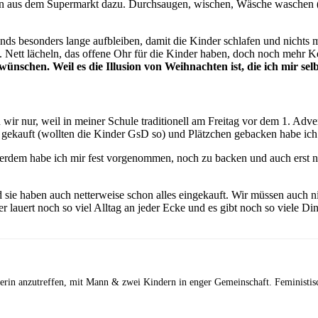
en aus dem Supermarkt dazu. Durchsaugen, wischen, Wäsche waschen (
nds besonders lange aufbleiben, damit die Kinder schlafen und nichts
n. Nett lächeln, das offene Ohr für die Kinder haben, doch noch mehr
nschen. Weil es die Illusion von Weihnachten ist, die ich mir sel
n wir nur, weil in meiner Schule traditionell am Freitag vor dem 1. Adve
ekauft (wollten die Kinder GsD so) und Plätzchen gebacken habe ich d
rdem habe ich mir fest vorgenommen, noch zu backen und auch erst na
sie haben auch netterweise schon alles eingekauft. Wir müssen auch ni
er lauert noch so viel Alltag an jeder Ecke und es gibt noch so viele 
iterin anzutreffen, mit Mann & zwei Kindern in enger Gemeinschaft. Feministisc