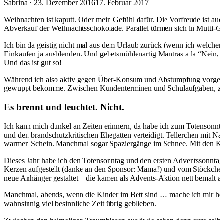
Veröffentlicht
Sabrina ·
23. Dezember 2016
17. Februar 2017
am
Weihnachten ist kaputt. Oder mein Gefühl dafür. Die Vorfreude ist a
Abverkauf der Weihnachtsschokolade. Parallel türmen sich in Mutti-
Ich bin da geistig nicht mal aus dem Urlaub zurück (wenn ich welch
Einkaufen ja ausblenden. Und gebetsmühlenartig Mantras a la “Nein,
Und das ist gut so!
Während ich also aktiv gegen Über-Konsum und Abstumpfung vorgehe,
gewuppt bekomme. Zwischen Kundenterminen und Schulaufgaben, zwisc
Es brennt und leuchtet. Nicht.
Ich kann mich dunkel an Zeiten erinnern, da habe ich zum Totensonn
und den brandschutzkritischen Ehegatten verteidigt. Tellerchen mit N
warmen Schein. Manchmal sogar Spaziergänge im Schnee. Mit den Kin
Dieses Jahr habe ich den Totensonntag und den ersten Adventsson
Kerzen aufgestellt (danke an den Sponsor: Mama!) und vom Stöckche
neue Anhänger gestaltet – die kamen als Advents-Aktion nett bemalt a
Manchmal, abends, wenn die Kinder im Bett sind … mache ich mir h
wahnsinnig viel besinnliche Zeit übrig geblieben.