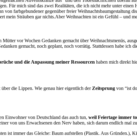
stgemachten Adventskränze aus” und den Todesnachrichten überall aus
ungen. Für mich sind das zwei Realitäten, die ich nicht mehr unter ei
nn von farbgebundener gegenüber freier Weihnachtsbaumgestaltung dis
ändert mein Sträuben gar nichts.Aber Weihnachten ist ein Gefühl – und me
gen Mütter vor Wochen Gedanken gemacht über Weihnachtsmenüs, ausgefa
anken gemacht, noch geplant, noch vorrätig. Stattdessen habe ich die 
rüche und die Anpassung meiner Ressourcen
haben mich direkt hier
 über die Lippen. Wie genau hier eigentlich der
Zeitsprung
von “ist do
nen Einwohner von Deutschland das auch tun,
weil Feiertage immer 
 einer von uns Erwachsenen den Nerv haben, sich darum endlich mal z
n ist immer das Gleiche: Baum aufstellen (Plastik. Aus Gründen.), Ki