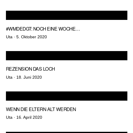
am
#WMDEDGT: NOCH EINE WOCHE…
Veröffentlicht
Uta ·
5. Oktober 2020
am
REZENSION DAS LOCH
Veröffentlicht
Uta ·
18. Juni 2020
am
WENN DIE ELTERN ALT WERDEN
Veröffentlicht
Uta ·
16. April 2020
am