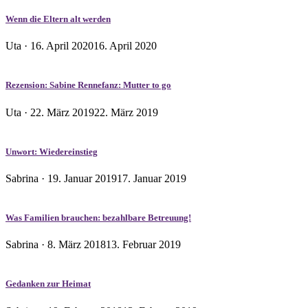
Wenn die Eltern alt werden
Veröffentlicht
Uta ·
16. April 2020
16. April 2020
am
Rezension: Sabine Rennefanz: Mutter to go
Veröffentlicht
Uta ·
22. März 2019
22. März 2019
am
Unwort: Wiedereinstieg
Veröffentlicht
Sabrina ·
19. Januar 2019
17. Januar 2019
am
Was Familien brauchen: bezahlbare Betreuung!
Veröffentlicht
Sabrina ·
8. März 2018
13. Februar 2019
am
Gedanken zur Heimat