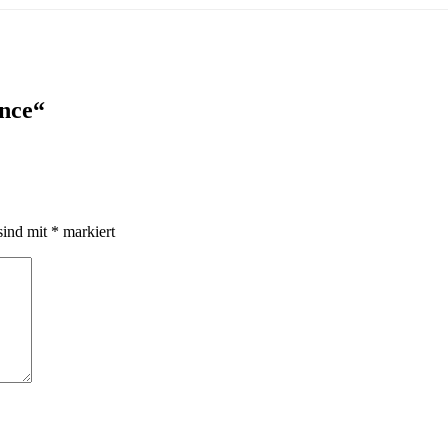
nce“
sind mit
*
markiert