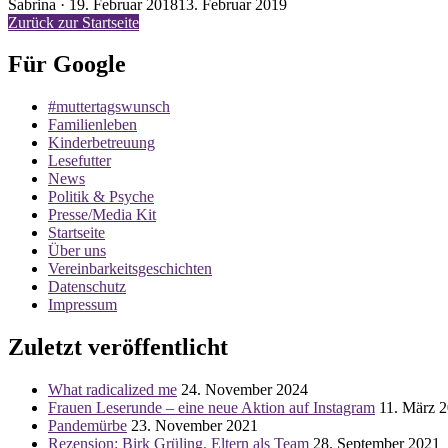
Veröffentlicht
Sabrina ·
19. Februar 2018
13. Februar 2019
am
Zurück zur Startseite
Für Google
#muttertagswunsch
Familienleben
Kinderbetreuung
Lesefutter
News
Politik & Psyche
Presse/Media Kit
Startseite
Über uns
Vereinbarkeitsgeschichten
Datenschutz
Impressum
Zuletzt veröffentlicht
What radicalized me
24. November 2024
Frauen Leserunde – eine neue Aktion auf Instagram
11. März 
Pandemürbe
23. November 2021
Rezension: Birk Grüling. Eltern als Team
28. September 2021