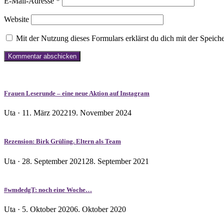
E-Mail-Adresse
*
Website
Mit der Nutzung dieses Formulars erklärst du dich mit der Speic
Frauen Leserunde – eine neue Aktion auf Instagram
Veröffentlicht
Uta ·
11. März 2022
19. November 2024
am
Rezension: Birk Grüling. Eltern als Team
Veröffentlicht
Uta ·
28. September 2021
28. September 2021
am
#wmdedgT: noch eine Woche…
Veröffentlicht
Uta ·
5. Oktober 2020
6. Oktober 2020
am