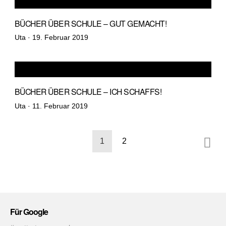
BÜCHER ÜBER SCHULE – GUT GEMACHT!
Veröffentlicht
Uta ·
19. Februar 2019
am
BÜCHER ÜBER SCHULE – ICH SCHAFFS!
Veröffentlicht
Uta ·
11. Februar 2019
am
Seitennummerierung
1
2
der
Beiträge
Für Google