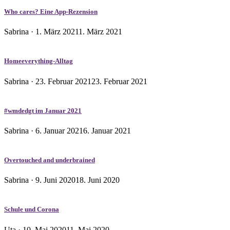
Who cares? Eine App-Rezension
Veröffentlicht
Sabrina ·
1. März 2021
1. März 2021
am
Homeeverything-Alltag
Veröffentlicht
Sabrina ·
23. Februar 2021
23. Februar 2021
am
#wmdedgt im Januar 2021
Veröffentlicht
Sabrina ·
6. Januar 2021
6. Januar 2021
am
Overtouched and underbrained
Veröffentlicht
Sabrina ·
9. Juni 2020
18. Juni 2020
am
Schule und Corona
Veröffentlicht
Uta ·
10. Mai 2020
11. Mai 2020