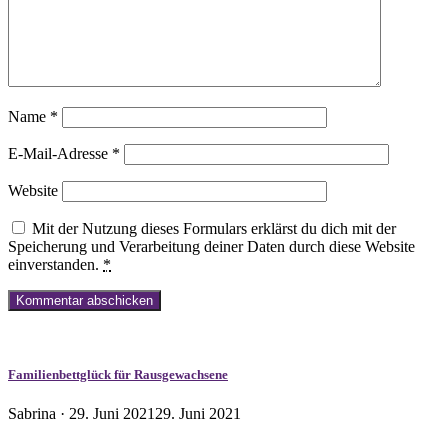
Name
*
E-Mail-Adresse
*
Website
Mit der Nutzung dieses Formulars erklärst du dich mit der
Speicherung und Verarbeitung deiner Daten durch diese Website
einverstanden.
*
Familienbettglück für Rausgewachsene
Veröffentlicht
Sabrina ·
29. Juni 2021
29. Juni 2021
am