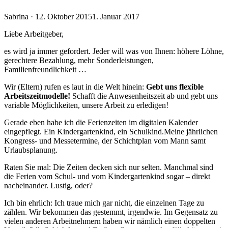
Veröffentlicht
Sabrina ·
12. Oktober 2015
1. Januar 2017
am
Liebe Arbeitgeber,
es wird ja immer gefordert. Jeder will was von Ihnen: höhere Löhne,
gerechtere Bezahlung, mehr Sonderleistungen,
Familienfreundlichkeit …
Wir (Eltern) rufen es laut in die Welt hinein:
Gebt uns flexible
Arbeitszeitmodelle!
Schafft die Anwesenheitszeit ab und gebt uns
variable Möglichkeiten, unsere Arbeit zu erledigen!
Gerade eben habe ich die Ferienzeiten im digitalen Kalender
eingepflegt. Ein Kindergartenkind, ein Schulkind.Meine jährlichen
Kongress- und Messetermine, der Schichtplan vom Mann samt
Urlaubsplanung.
Raten Sie mal: Die Zeiten decken sich nur selten. Manchmal sind
die Ferien vom Schul- und vom Kindergartenkind sogar – direkt
nacheinander. Lustig, oder?
Ich bin ehrlich: Ich traue mich gar nicht, die einzelnen Tage zu
zählen. Wir bekommen das gestemmt, irgendwie. Im Gegensatz zu
vielen anderen Arbeitnehmern haben wir nämlich einen doppelten