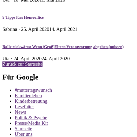
am
9 Tipps fürs Homeoffice
Veröffentlicht
Sabrina ·
25. April 2020
14. April 2021
am
Rolle rückwärts: Wenn (Groß)Eltern Verantwortung abgeben (müssen)
Veröffentlicht
Uta ·
24. April 2020
24. April 2020
am
Zurück zur Startseite
Für Google
#muttertagswunsch
Familienleben
Kinderbetreuung
Lesefutter
News
Politik & Psyche
Presse/Media Kit
Startseite
Über uns