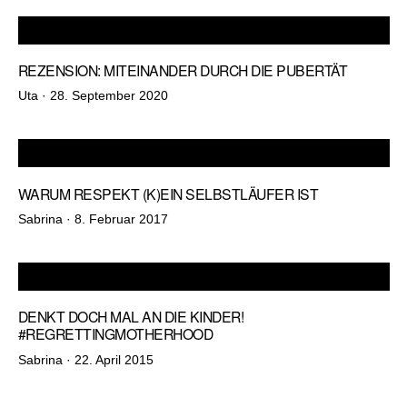
REZENSION: MITEINANDER DURCH DIE PUBERTÄT
Veröffentlicht
Uta ·
28. September 2020
am
WARUM RESPEKT (K)EIN SELBSTLÄUFER IST
Veröffentlicht
Sabrina ·
8. Februar 2017
am
DENKT DOCH MAL AN DIE KINDER!
#REGRETTINGMOTHERHOOD
Veröffentlicht
Sabrina ·
22. April 2015
am