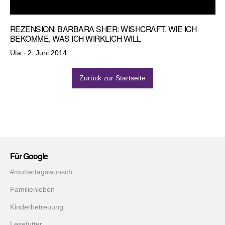
REZENSION: BARBARA SHER: WISHCRAFT. WIE ICH
BEKOMME, WAS ICH WIRKLICH WILL
Veröffentlicht
Uta ·
2. Juni 2014
am
Zurück zur Startseite
Für Google
#muttertagswunsch
Familienleben
Kinderbetreuung
Lesefutter