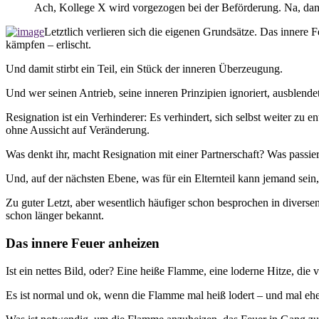
Ach, Kollege X wird vorgezogen bei der Beförderung. Na, dann g
Letztlich verlieren sich die eigenen Grundsätze. Das inner
kämpfen – erlischt.
Und damit stirbt ein Teil, ein Stück der inneren Überzeugung.
Und wer seinen Antrieb, seine inneren Prinzipien ignoriert, ausblendet 
Resignation ist ein Verhinderer: Es verhindert, sich selbst weiter zu
ohne Aussicht auf Veränderung.
Was denkt ihr, macht Resignation mit einer Partnerschaft? Was passiert
Und, auf der nächsten Ebene, was für ein Elternteil kann jemand sei
Zu guter Letzt, aber wesentlich häufiger schon besprochen in diversen
schon länger bekannt.
Das innere Feuer anheizen
Ist ein nettes Bild, oder? Eine heiße Flamme, eine loderne Hitze, die
Es ist normal und ok, wenn die Flamme mal heiß lodert – und mal eher 