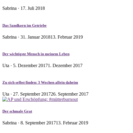
Veröffentlicht
Sabrina ·
17. Juli 2018
am
Das Sandkorn im Getriebe
Veröffentlicht
Sabrina ·
31. Januar 2018
13. Februar 2019
am
Der wichtigste Mensch in meinem Leben
Veröffentlicht
Uta ·
5. Dezember 2017
1. Dezember 2017
am
Zu sich selbst finden: 3 Wochen allein daheim
Veröffentlicht
Uta ·
27. September 2017
26. September 2017
am
Der schmale Grat
Veröffentlicht
Sabrina ·
8. September 2017
13. Februar 2019
am