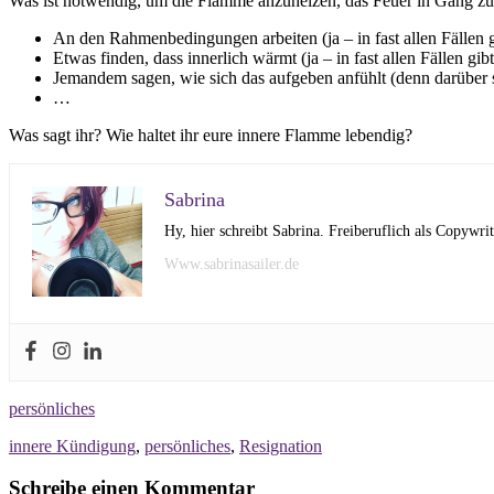
Was ist notwendig, um die Flamme anzuheizen, das Feuer in Gang zu
An den Rahmenbedingungen arbeiten (ja – in fast allen Fällen 
Etwas finden, dass innerlich wärmt (ja – in fast allen Fällen gi
Jemandem sagen, wie sich das aufgeben anfühlt (denn darüber 
…
Was sagt ihr? Wie haltet ihr eure innere Flamme lebendig?
Sabrina
Hy, hier schreibt Sabrina. Freiberuflich als Copywr
Www.sabrinasailer.de
persönliches
innere Kündigung
,
persönliches
,
Resignation
Schreibe einen Kommentar