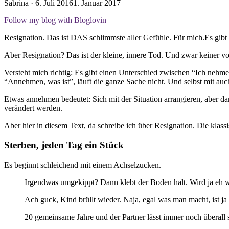
Veröffentlicht
Sabrina ·
6. Juli 2016
1. Januar 2017
am
Follow my blog with Bloglovin
Resignation. Das ist DAS schlimmste aller Gefühle. Für mich.Es gibt 
Aber Resignation? Das ist der kleine, innere Tod. Und zwar keiner vo
Versteht mich richtig: Es gibt einen Unterschied zwischen “Ich nehme 
“Annehmen, was ist”, läuft die ganze Sache nicht. Und selbst mit auc
Etwas annehmen bedeutet: Sich mit der Situation arrangieren, aber d
verändert werden.
Aber hier in diesem Text, da schreibe ich über Resignation. Die kl
Sterben, jeden Tag ein Stück
Es beginnt schleichend mit einem Achselzucken.
Irgendwas umgekippt? Dann klebt der Boden halt. Wird ja eh w
Ach guck, Kind brüllt wieder. Naja, egal was man macht, ist ja
20 gemeinsame Jahre und der Partner lässt immer noch überall 