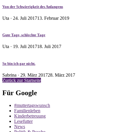
Von der Schwierigkeit des Anfangens
Veröffentlicht
Uta ·
24. Juli 2017
13. Februar 2019
am
Gute Tage, schlechte Tage
Veröffentlicht
Uta ·
19. Juli 2017
18. Juli 2017
am
So bin ich gar nicht.
Veröffentlicht
Sabrina ·
29. März 2017
28. März 2017
am
Zurück zur Startseite
Für Google
#muttertagswunsch
Familienleben
Kinderbetreuung
Lesefutter
News
Politik & Psyche