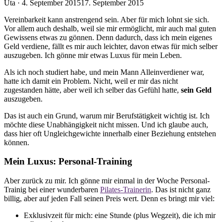
Veröffentlicht
Uta ·
4. September 2015
17. September 2015
am
Vereinbarkeit kann anstrengend sein. Aber für mich lohnt sie sich.
Vor allem auch deshalb, weil sie mir ermöglicht, mir auch mal guten
Gewissens etwas zu gönnen. Denn dadurch, dass ich mein eigenes
Geld verdiene, fällt es mir auch leichter, davon etwas für mich selber
auszugeben. Ich gönne mir etwas Luxus für mein Leben.
Als ich noch studiert habe, und mein Mann Alleinverdiener war,
hatte ich damit ein Problem. Nicht, weil er mir das nicht
zugestanden hätte, aber weil ich selber das Gefühl hatte,
sein Geld
auszugeben.
Das ist auch ein Grund, warum mir Berufstätigkeit wichtig ist. Ich
möchte diese Unabhängigkeit nicht missen. Und ich glaube auch,
dass hier oft Ungleichgewichte innerhalb einer Beziehung entstehen
können.
Mein Luxus: Personal-Training
Aber zurück zu mir. Ich gönne mir einmal in der Woche Personal-
Trainig bei einer wunderbaren
Pilates-Trainerin
. Das ist nicht ganz
billig, aber auf jeden Fall seinen Preis wert. Denn es bringt mir viel:
Exklusivzeit für mich: eine Stunde (plus Wegzeit), die ich mir