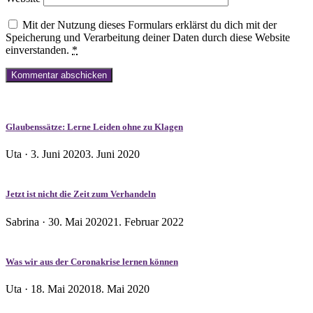
Mit der Nutzung dieses Formulars erklärst du dich mit der
Speicherung und Verarbeitung deiner Daten durch diese Website
einverstanden.
*
Glaubenssätze: Lerne Leiden ohne zu Klagen
Veröffentlicht
Uta ·
3. Juni 2020
3. Juni 2020
am
Jetzt ist nicht die Zeit zum Verhandeln
Veröffentlicht
Sabrina ·
30. Mai 2020
21. Februar 2022
am
Was wir aus der Coronakrise lernen können
Veröffentlicht
Uta ·
18. Mai 2020
18. Mai 2020
am