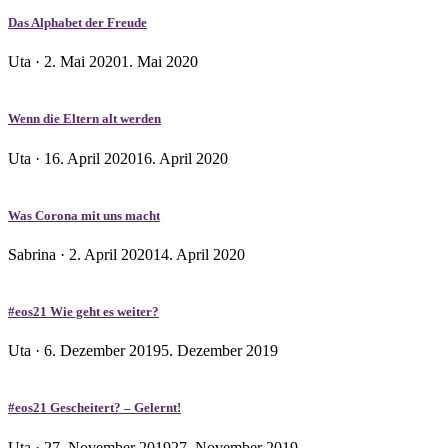
Das Alphabet der Freude
Veröffentlicht
Uta ·
2. Mai 2020
1. Mai 2020
am
Wenn die Eltern alt werden
Veröffentlicht
Uta ·
16. April 2020
16. April 2020
am
Was Corona mit uns macht
Veröffentlicht
Sabrina ·
2. April 2020
14. April 2020
am
#eos21 Wie geht es weiter?
Veröffentlicht
Uta ·
6. Dezember 2019
5. Dezember 2019
am
#eos21 Gescheitert? – Gelernt!
Veröffentlicht
Uta ·
27. November 2019
27. November 2019