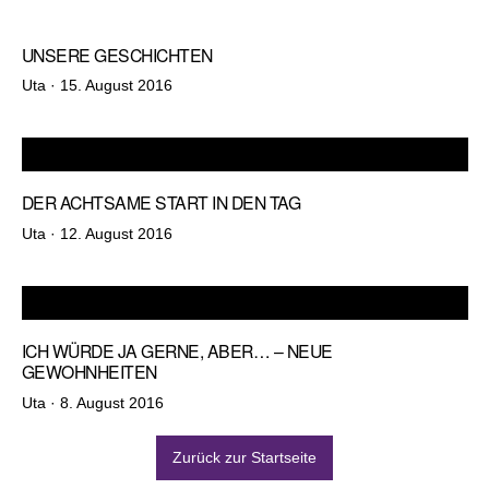
UNSERE GESCHICHTEN
Veröffentlicht
Uta ·
15. August 2016
am
DER ACHTSAME START IN DEN TAG
Veröffentlicht
Uta ·
12. August 2016
am
ICH WÜRDE JA GERNE, ABER… – NEUE
GEWOHNHEITEN
Veröffentlicht
Uta ·
8. August 2016
am
Zurück zur Startseite