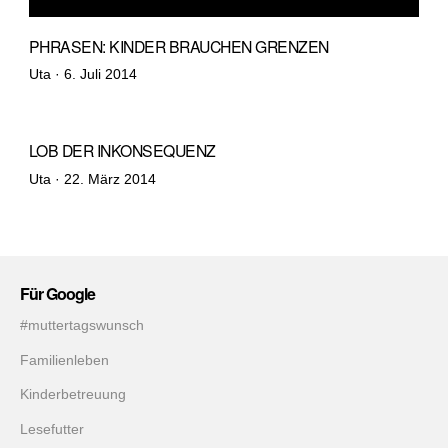
PHRASEN: KINDER BRAUCHEN GRENZEN
Veröffentlicht
Uta ·
6. Juli 2014
am
LOB DER INKONSEQUENZ
Veröffentlicht
Uta ·
22. März 2014
am
Für Google
#muttertagswunsch
Familienleben
Kinderbetreuung
Lesefutter