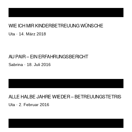
WIE ICH MIR KINDERBETREUUNG WÜNSCHE
Veröffentlicht
Uta ·
14. März 2018
am
AU PAIR – EIN ERFAHRUNGSBERICHT
Veröffentlicht
Sabrina ·
18. Juli 2016
am
ALLE HALBE JAHRE WIEDER – BETREUUNGSTETRIS
Veröffentlicht
Uta ·
2. Februar 2016
am