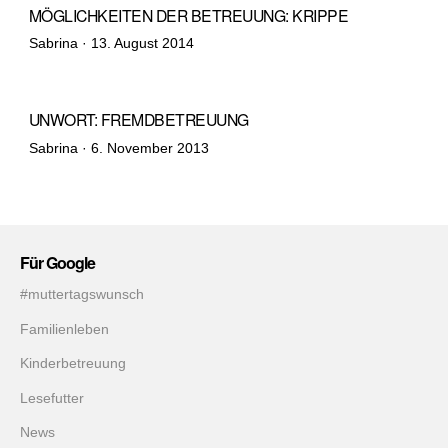
MÖGLICHKEITEN DER BETREUUNG: KRIPPE
Veröffentlicht
Sabrina ·
13. August 2014
am
UNWORT: FREMDBETREUUNG
Veröffentlicht
Sabrina ·
6. November 2013
am
Für Google
#muttertagswunsch
Familienleben
Kinderbetreuung
Lesefutter
News