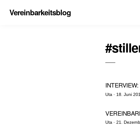
Vereinbarkeitsblog
#still
INTERVIEW:
Veröffentlich
Uta ·
18. Juni 20
am
VEREINBARK
Veröffentlich
Uta ·
21. Dezemb
am