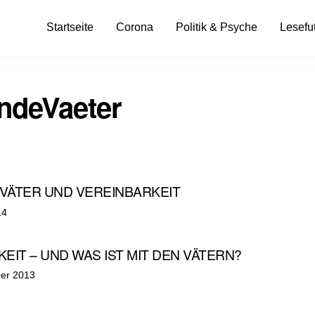
Startseite
Corona
Politik & Psyche
Lesefut
endeVaeter
 VÄTER UND VEREINBARKEIT
t
14
EIT – UND WAS IST MIT DEN VÄTERN?
t
er 2013