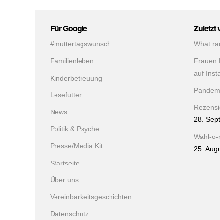
Für Google
Zuletzt 
#muttertagswunsch
What ra
Familienleben
Frauen 
auf Ins
Kinderbetreuung
Pandem
Lesefutter
Rezensio
News
28. Sep
Politik & Psyche
Wahl-o-
Presse/Media Kit
25. Aug
Startseite
Über uns
Vereinbarkeitsgeschichten
Datenschutz