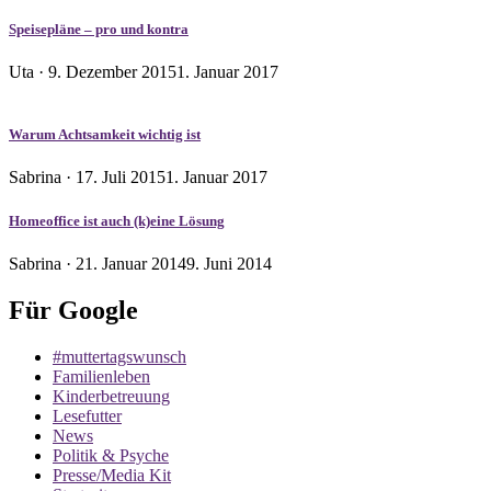
Speisepläne – pro und kontra
Veröffentlicht
Uta ·
9. Dezember 2015
1. Januar 2017
am
Warum Achtsamkeit wichtig ist
Veröffentlicht
Sabrina ·
17. Juli 2015
1. Januar 2017
am
Homeoffice ist auch (k)eine Lösung
Veröffentlicht
Sabrina ·
21. Januar 2014
9. Juni 2014
am
Für Google
#muttertagswunsch
Familienleben
Kinderbetreuung
Lesefutter
News
Politik & Psyche
Presse/Media Kit