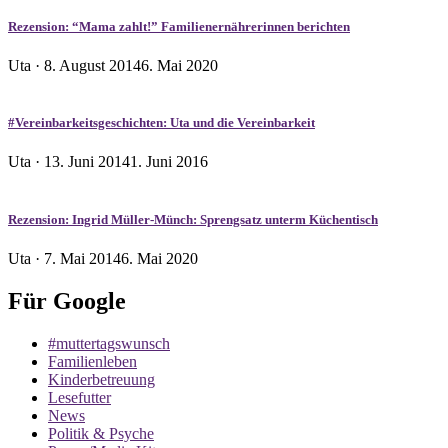
Rezension: “Mama zahlt!” Familienernährerinnen berichten
Veröffentlicht
Uta ·
8. August 2014
6. Mai 2020
am
#Vereinbarkeitsgeschichten: Uta und die Vereinbarkeit
Veröffentlicht
Uta ·
13. Juni 2014
1. Juni 2016
am
Rezension: Ingrid Müller-Münch: Sprengsatz unterm Küchentisch
Veröffentlicht
Uta ·
7. Mai 2014
6. Mai 2020
am
Für Google
#muttertagswunsch
Familienleben
Kinderbetreuung
Lesefutter
News
Politik & Psyche