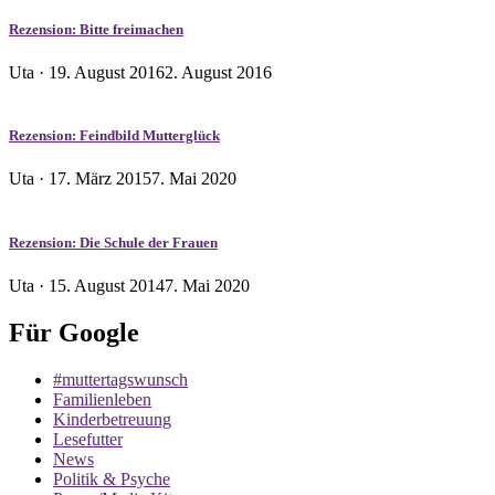
Rezension: Bitte freimachen
Veröffentlicht
Uta ·
19. August 2016
2. August 2016
am
Rezension: Feindbild Mutterglück
Veröffentlicht
Uta ·
17. März 2015
7. Mai 2020
am
Rezension: Die Schule der Frauen
Veröffentlicht
Uta ·
15. August 2014
7. Mai 2020
am
Für Google
#muttertagswunsch
Familienleben
Kinderbetreuung
Lesefutter
News
Politik & Psyche