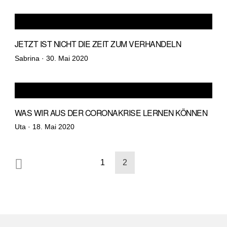
JETZT IST NICHT DIE ZEIT ZUM VERHANDELN
Veröffentlicht
Sabrina ·
30. Mai 2020
am
WAS WIR AUS DER CORONAKRISE LERNEN KÖNNEN
Veröffentlicht
Uta ·
18. Mai 2020
am
Seitennummerierung
1
2
der
Beiträge