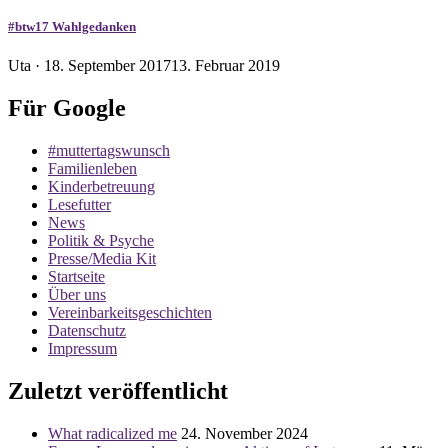
#btw17 Wahlgedanken
Veröffentlicht
Uta ·
18. September 2017
13. Februar 2019
am
Für Google
#muttertagswunsch
Familienleben
Kinderbetreuung
Lesefutter
News
Politik & Psyche
Presse/Media Kit
Startseite
Über uns
Vereinbarkeitsgeschichten
Datenschutz
Impressum
Zuletzt veröffentlicht
What radicalized me
24. November 2024