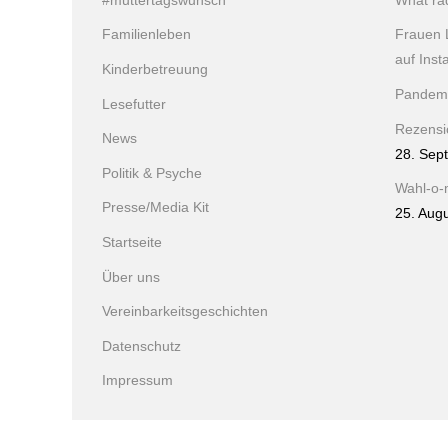
#muttertagswunsch
What ra
Familienleben
Frauen 
auf Ins
Kinderbetreuung
Pandem
Lesefutter
Rezensio
News
28. Sep
Politik & Psyche
Wahl-o-
Presse/Media Kit
25. Aug
Startseite
Über uns
Vereinbarkeitsgeschichten
Datenschutz
Impressum