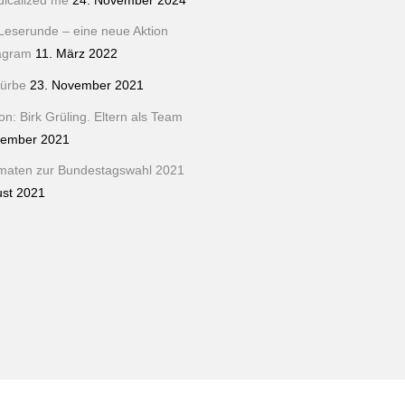
dicalized me
24. November 2024
Leserunde – eine neue Aktion
tagram
11. März 2022
ürbe
23. November 2021
n: Birk Grüling. Eltern als Team
tember 2021
maten zur Bundestagswahl 2021
ust 2021