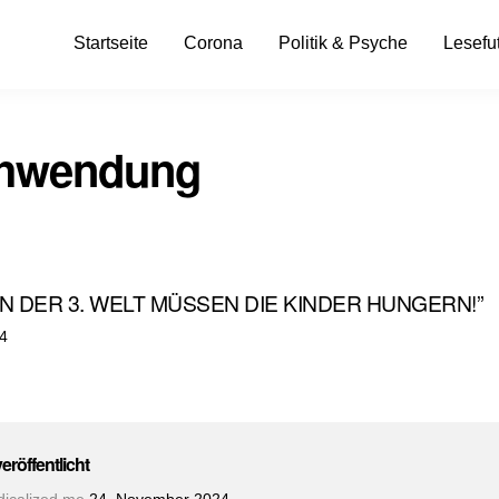
Startseite
Corona
Politik & Psyche
Lesefut
chwendung
IN DER 3. WELT MÜSSEN DIE KINDER HUNGERN!”
t
14
veröffentlicht