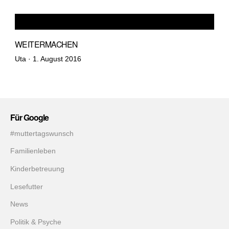
WEITERMACHEN
Veröffentlicht
Uta ·
1. August 2016
am
Für Google
#muttertagswunsch
Familienleben
Kinderbetreuung
Lesefutter
News
Politik & Psyche