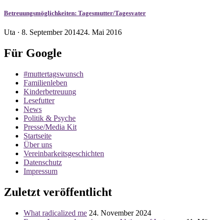
Betreuungsmöglichkeiten: Tagesmutter/Tagesvater
Veröffentlicht
Uta ·
8. September 2014
24. Mai 2016
am
Für Google
#muttertagswunsch
Familienleben
Kinderbetreuung
Lesefutter
News
Politik & Psyche
Presse/Media Kit
Startseite
Über uns
Vereinbarkeitsgeschichten
Datenschutz
Impressum
Zuletzt veröffentlicht
What radicalized me
24. November 2024