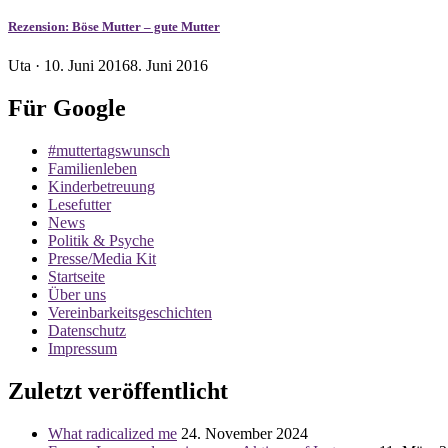
Rezension: Böse Mutter – gute Mutter
Veröffentlicht
Uta ·
10. Juni 2016
8. Juni 2016
am
Für Google
#muttertagswunsch
Familienleben
Kinderbetreuung
Lesefutter
News
Politik & Psyche
Presse/Media Kit
Startseite
Über uns
Vereinbarkeitsgeschichten
Datenschutz
Impressum
Zuletzt veröffentlicht
What radicalized me
24. November 2024