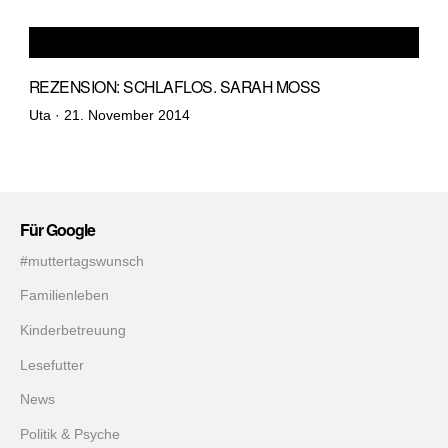
REZENSION: SCHLAFLOS. SARAH MOSS
Veröffentlicht
Uta ·
21. November 2014
am
Für Google
#muttertagswunsch
Familienleben
Kinderbetreuung
Lesefutter
News
Politik & Psyche