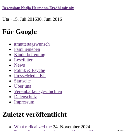
Rezension: Nadja Hermann. Erzähl mir nix
Veröffentlicht
Uta ·
15. Juli 2016
30. Juni 2016
am
Für Google
#muttertagswunsch
Familienleben
Kinderbetreuung
Lesefutter
News
Politik & Psyche
Presse/Media Kit
Startseite
Über uns
Vereinbarkeitsgeschichten
Datenschutz
Impressum
Zuletzt veröffentlicht
What radicalized me
24. November 2024