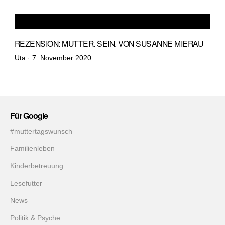
REZENSION: MUTTER. SEIN. VON SUSANNE MIERAU
Veröffentlicht
Uta ·
7. November 2020
am
Für Google
#muttertagswunsch
Familienleben
Kinderbetreuung
Lesefutter
News
Politik & Psyche