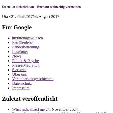
Du stellst dich nicht an – Burnout rechtzeitig vermeiden
Veröffentlicht
Uta ·
21. Juni 2017
14. August 2017
am
Für Google
#muttertagswunsch
Familienleben
Kinderbetreuung
Lesefutter
News
Politik & Psyche
Presse/Media Kit
Startseite
Über uns
Vereinbarkeitsgeschichten
Datenschutz
Impressum
Zuletzt veröffentlicht
What radicalized me
24. November 2024