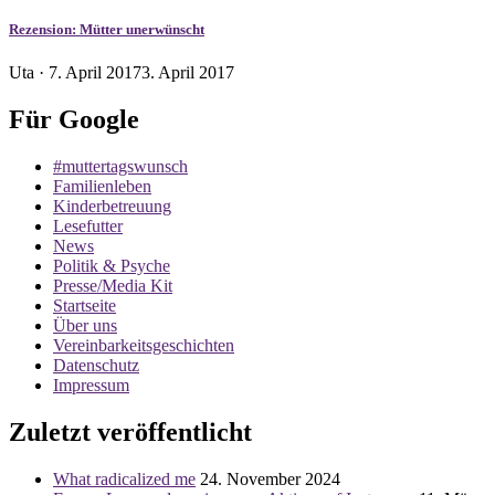
Rezension: Mütter unerwünscht
Veröffentlicht
Uta ·
7. April 2017
3. April 2017
am
Für Google
#muttertagswunsch
Familienleben
Kinderbetreuung
Lesefutter
News
Politik & Psyche
Presse/Media Kit
Startseite
Über uns
Vereinbarkeitsgeschichten
Datenschutz
Impressum
Zuletzt veröffentlicht
What radicalized me
24. November 2024