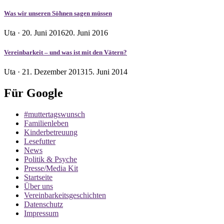
Was wir unseren Söhnen sagen müssen
Veröffentlicht
Uta ·
20. Juni 2016
20. Juni 2016
am
Vereinbarkeit – und was ist mit den Vätern?
Veröffentlicht
Uta ·
21. Dezember 2013
15. Juni 2014
am
Für Google
#muttertagswunsch
Familienleben
Kinderbetreuung
Lesefutter
News
Politik & Psyche
Presse/Media Kit
Startseite
Über uns
Vereinbarkeitsgeschichten
Datenschutz
Impressum