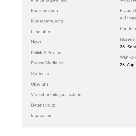
#muttertagswunsch
What ra
Familienleben
Frauen 
auf Ins
Kinderbetreuung
Pandem
Lesefutter
Rezensio
News
28. Sep
Politik & Psyche
Wahl-o-
Presse/Media Kit
25. Aug
Startseite
Über uns
Vereinbarkeitsgeschichten
Datenschutz
Impressum