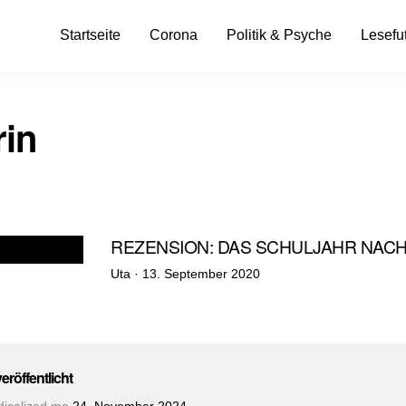
Startseite
Corona
Politik & Psyche
Lesefut
rin
REZENSION: DAS SCHULJAHR NAC
Veröffentlicht
Uta ·
13. September 2020
am
veröffentlicht