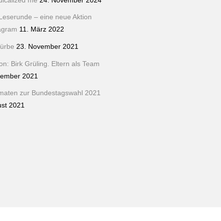
dicalized me
24. November 2024
Leserunde – eine neue Aktion
tagram
11. März 2022
ürbe
23. November 2021
n: Birk Grüling. Eltern als Team
tember 2021
maten zur Bundestagswahl 2021
ust 2021