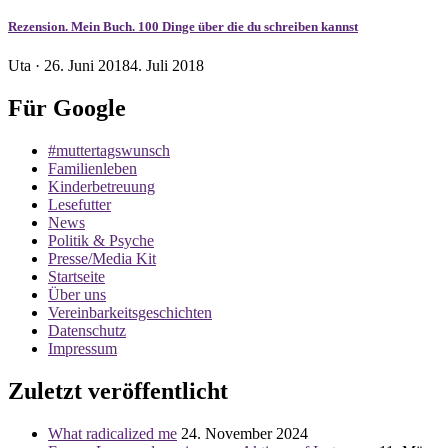
Rezension. Mein Buch. 100 Dinge über die du schreiben kannst
Veröffentlicht
Uta ·
26. Juni 2018
4. Juli 2018
am
Für Google
#muttertagswunsch
Familienleben
Kinderbetreuung
Lesefutter
News
Politik & Psyche
Presse/Media Kit
Startseite
Über uns
Vereinbarkeitsgeschichten
Datenschutz
Impressum
Zuletzt veröffentlicht
What radicalized me
24. November 2024