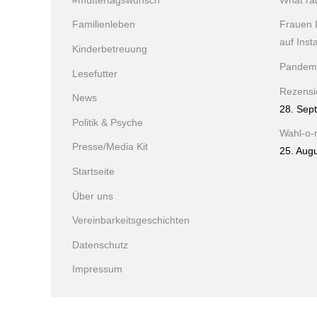
#muttertagswunsch
What ra
Familienleben
Frauen 
auf Ins
Kinderbetreuung
Pandem
Lesefutter
Rezensio
News
28. Sep
Politik & Psyche
Wahl-o-
Presse/Media Kit
25. Aug
Startseite
Über uns
Vereinbarkeitsgeschichten
Datenschutz
Impressum