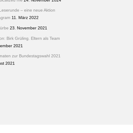
dicalized me
24. November 2024
Leserunde – eine neue Aktion
tagram
11. März 2022
ürbe
23. November 2021
n: Birk Grüling. Eltern als Team
tember 2021
maten zur Bundestagswahl 2021
ust 2021