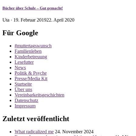
Bücher über Schule – Gut gemacht!
Veröffentlicht
Uta ·
19. Februar 2019
22. April 2020
am
Für Google
#muttertagswunsch
Familienleben
Kinderbetreuung
Lesefutter
News
Politik & Psyche
Presse/Media Kit
Startseite
Über uns
Vereinbarkeitsgeschichten
Datenschutz
Impressum
Zuletzt veröffentlicht
What radicalized me
24. November 2024