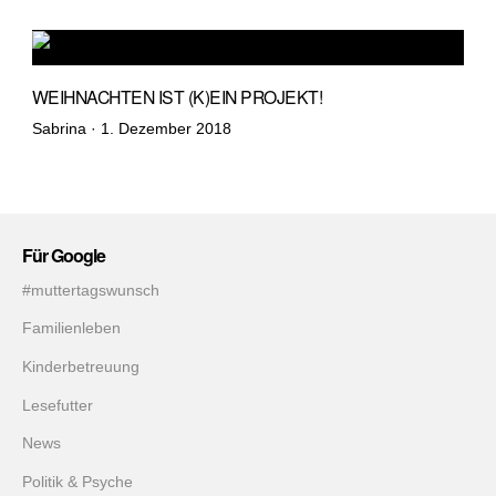
WEIHNACHTEN IST (K)EIN PROJEKT!
Veröffentlicht
Sabrina ·
1. Dezember 2018
am
Für Google
#muttertagswunsch
Familienleben
Kinderbetreuung
Lesefutter
News
Politik & Psyche