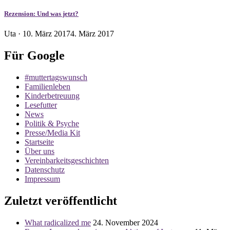
Rezension: Und was jetzt?
Veröffentlicht
Uta ·
10. März 2017
4. März 2017
am
Für Google
#muttertagswunsch
Familienleben
Kinderbetreuung
Lesefutter
News
Politik & Psyche
Presse/Media Kit
Startseite
Über uns
Vereinbarkeitsgeschichten
Datenschutz
Impressum
Zuletzt veröffentlicht
What radicalized me
24. November 2024