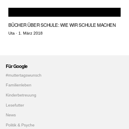
BÜCHER ÜBER SCHULE: WIE WIR SCHULE MACHEN
Veröffentlicht
Uta ·
1. März 2018
am
Für Google
#muttertagswunsch
Familienleben
Kinderbetreuung
Lesefutter
News
Politik & Psyche