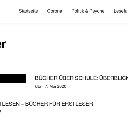
Startseite
Corona
Politik & Psyche
Lesefut
r
BÜCHER ÜBER SCHULE: ÜBERBLIC
Veröffentlicht
Uta ·
7. Mai 2020
am
 LESEN – BÜCHER FÜR ERSTLESER
t
6