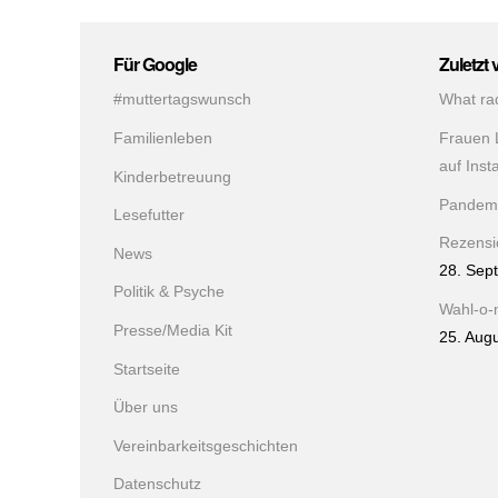
Für Google
Zuletzt 
#muttertagswunsch
What ra
Familienleben
Frauen 
auf Ins
Kinderbetreuung
Pandem
Lesefutter
Rezensio
News
28. Sep
Politik & Psyche
Wahl-o-
Presse/Media Kit
25. Aug
Startseite
Über uns
Vereinbarkeitsgeschichten
Datenschutz