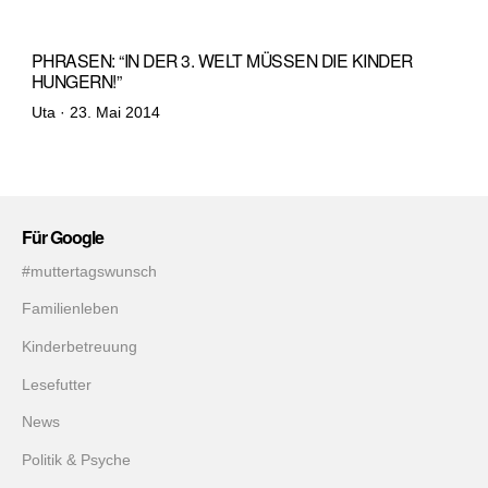
PHRASEN: “IN DER 3. WELT MÜSSEN DIE KINDER
HUNGERN!”
Veröffentlicht
Uta ·
23. Mai 2014
am
Für Google
#muttertagswunsch
Familienleben
Kinderbetreuung
Lesefutter
News
Politik & Psyche