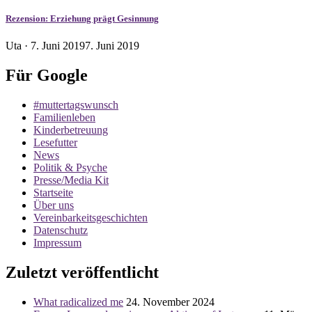
Rezension: Erziehung prägt Gesinnung
Veröffentlicht
Uta ·
7. Juni 2019
7. Juni 2019
am
Für Google
#muttertagswunsch
Familienleben
Kinderbetreuung
Lesefutter
News
Politik & Psyche
Presse/Media Kit
Startseite
Über uns
Vereinbarkeitsgeschichten
Datenschutz
Impressum
Zuletzt veröffentlicht
What radicalized me
24. November 2024