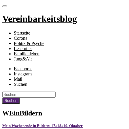
Vereinbarkeitsblog
Startseite
Corona
Politik & Psyche
Lesefutter
Familienleben
Jung&Alt
Facebook
Instagram
Mail
Suchen
WEinBildern
Mein Wochenende in Bildern: 17./18./19. Oktober