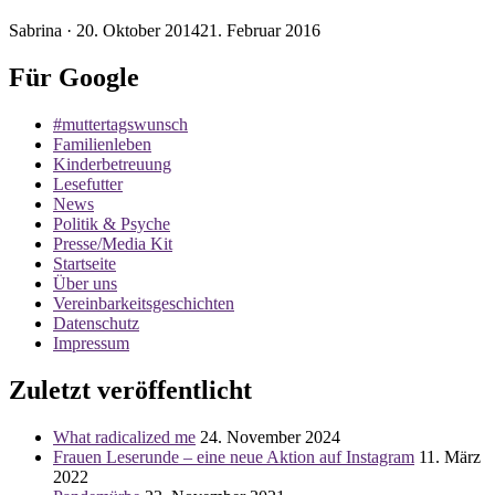
Veröffentlicht
Sabrina ·
20. Oktober 2014
21. Februar 2016
am
Für Google
#muttertagswunsch
Familienleben
Kinderbetreuung
Lesefutter
News
Politik & Psyche
Presse/Media Kit
Startseite
Über uns
Vereinbarkeitsgeschichten
Datenschutz
Impressum
Zuletzt veröffentlicht
What radicalized me
24. November 2024
Frauen Leserunde – eine neue Aktion auf Instagram
11. März
2022