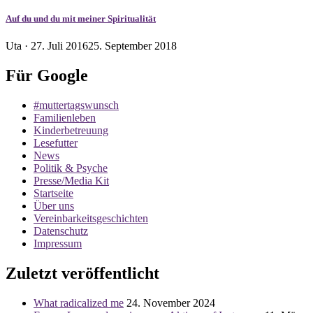
Auf du und du mit meiner Spiritualität
Veröffentlicht
Uta ·
27. Juli 2016
25. September 2018
am
Für Google
#muttertagswunsch
Familienleben
Kinderbetreuung
Lesefutter
News
Politik & Psyche
Presse/Media Kit
Startseite
Über uns
Vereinbarkeitsgeschichten
Datenschutz
Impressum
Zuletzt veröffentlicht
What radicalized me
24. November 2024