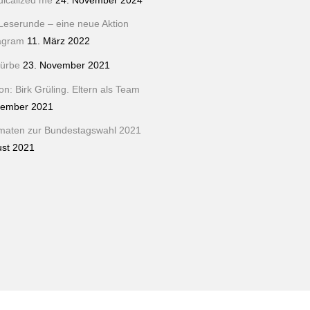
dicalized me
24. November 2024
Leserunde – eine neue Aktion
tagram
11. März 2022
ürbe
23. November 2021
n: Birk Grüling. Eltern als Team
tember 2021
maten zur Bundestagswahl 2021
ust 2021