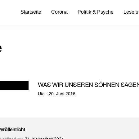
Startseite
Corona
Politik & Psyche
Lesefut
e
WAS WIR UNSEREN SÖHNEN SAGE
Veröffentlicht
Uta ·
20. Juni 2016
am
veröffentlicht