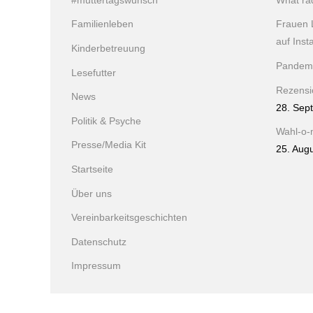
#muttertagswunsch
What ra
Familienleben
Frauen 
auf Ins
Kinderbetreuung
Pandem
Lesefutter
Rezensio
News
28. Sep
Politik & Psyche
Wahl-o-
Presse/Media Kit
25. Aug
Startseite
Über uns
Vereinbarkeitsgeschichten
Datenschutz
Impressum