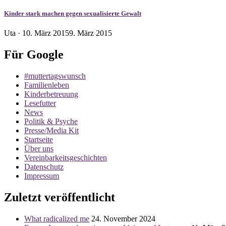
Kinder stark machen gegen sexualisierte Gewalt
Veröffentlicht
Uta ·
10. März 2015
9. März 2015
am
Für Google
#muttertagswunsch
Familienleben
Kinderbetreuung
Lesefutter
News
Politik & Psyche
Presse/Media Kit
Startseite
Über uns
Vereinbarkeitsgeschichten
Datenschutz
Impressum
Zuletzt veröffentlicht
What radicalized me
24. November 2024