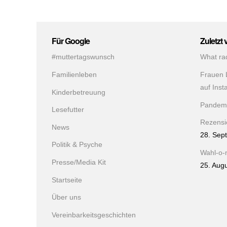
Für Google
Zuletzt 
#muttertagswunsch
What ra
Familienleben
Frauen 
auf Ins
Kinderbetreuung
Pandem
Lesefutter
Rezensio
News
28. Sep
Politik & Psyche
Wahl-o-
Presse/Media Kit
25. Aug
Startseite
Über uns
Vereinbarkeitsgeschichten