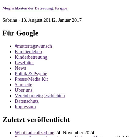
Möglichkeiten der Betreuung: Krippe
Veröffentlicht
Sabrina ·
13. August 2014
2. Januar 2017
am
Für Google
#muttertagswunsch
Familienleben
Kinderbetreuung
Lesefutter
News
Politik & Psyche
Presse/Media Kit
Startseite
Über uns
Vereinbarkeitsgeschichten
Datenschutz
Impressum
Zuletzt veröffentlicht
What radicalized me
24. November 2024