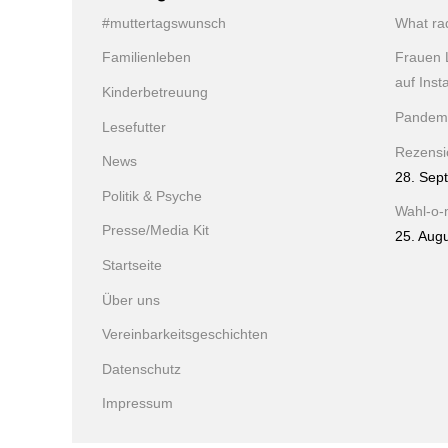
#muttertagswunsch
What ra
Familienleben
Frauen 
auf Ins
Kinderbetreuung
Pandem
Lesefutter
Rezensio
News
28. Sep
Politik & Psyche
Wahl-o-
Presse/Media Kit
25. Aug
Startseite
Über uns
Vereinbarkeitsgeschichten
Datenschutz
Impressum