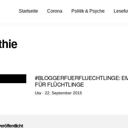
Startseite
Corona
Politik & Psyche
Lesefut
hie
#BLOGGERFUERFLUECHTLINGE: EM
FÜR FLÜCHTLINGE
Veröffentlicht
Uta ·
22. September 2015
am
veröffentlicht